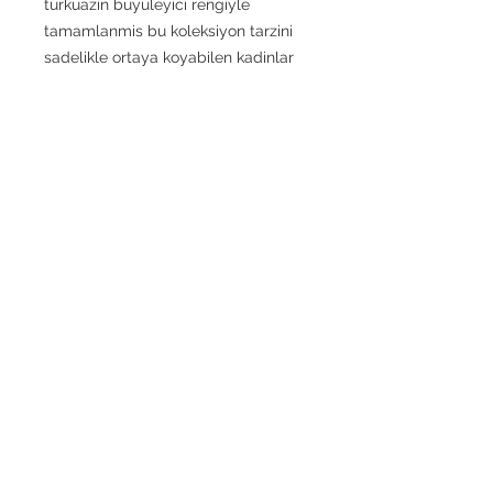
turkuazin buyuleyici rengiyle
tamamlanmis bu koleksiyon tarzini
sadelikle ortaya koyabilen kadinlar
icin..
925 Gümüş, 18K Mikron Rose Altın
Kaplama
GİZLİLİK POLİTİKASI
MESAFELİ SATIŞ
SÖZLEŞMESİ
Telefon:
TESLİMAT VE İADE
+90-532-5175171
ŞARTLARI
KVKK
e-mail
HAKKIMIZDA
atolyebiz.tuba@gmail.com
©
2024 TUBA ATMAN