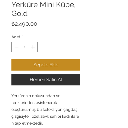
Yerküre Mini Küpe,
Gold
Fiyat
₺2.490,00
Adet
*
Sepete Ekle
Hemen Satın Al
Yerkürenin dokusundan ve
renklerinden esinlenerek
oluşturulmuş bu koleksiyon çağdaş
çizgisiyle , özel zevk sahibi kadınlara
hitap etmektedir.