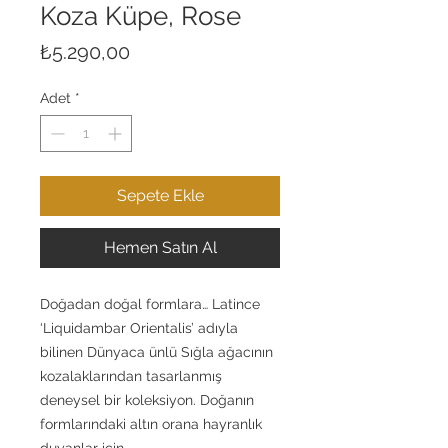
Koza Küpe, Rose
Fiyat
₺5.290,00
Adet
*
Sepete Ekle
Hemen Satın Al
Doğadan doğal formlara… Latince
‘Liquidambar Orientalis’ adıyla
bilinen Dünyaca ünlü Sığla ağacının
kozalaklarından tasarlanmış
deneysel bir koleksiyon. Doğanın
formlarındaki altın orana hayranlık
duyanlar için…